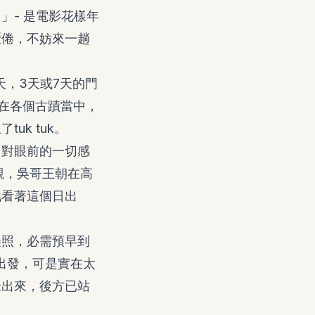
」- 是電影花樣年
厭倦，不妨來一趟
，3天或7天的門
在各個古蹟當中，
k tuk。
，對眼前的一切感
觀，吳哥王朝在高
他看著這個日出
美照，必需預早到
要出發，可是實在太
未出來，後方已站