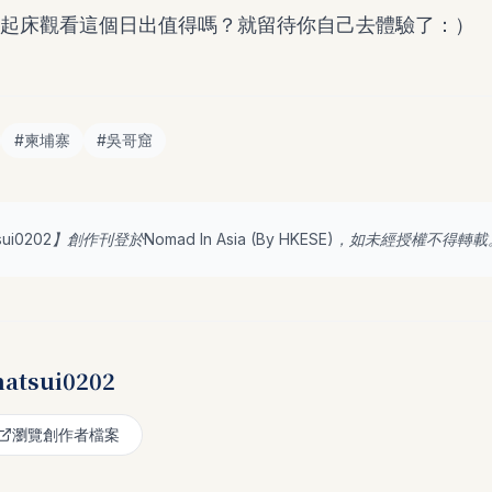
起床觀看這個日出值得嗎？就留待你自己去體驗了：）
#
柬埔寨
#
吳哥窟
tsui0202
】創作刊登於Nomad In Asia (By
HKESE
)，如未經授權不得轉載
natsui0202
瀏覽創作者檔案