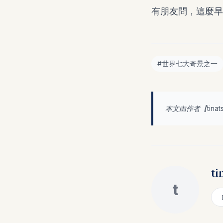
有朋友問，這麼早
#
世界七大奇景之一
本文由作者【
tina
ti
t