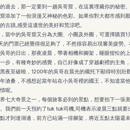
的過去，那一定要到一趟吳哥窟，在這裏埋藏你的秘密。
窟添加了一份浪漫又神秘的色彩。如果你對大都市感到
的古蹟,感受這遺世的美好和荒涼吧。
，當中的吳哥窟又分為大圈、小圈及外圈，可選擇購買1天
天的門票已經覺得很足夠了，不然很容易出現審美疲勞。
吳哥的日出，那夜凌晨，帶著相機和腳架，睡眼惺忪的上了tu
一步，有種奇妙的感覺，自己好像成了穿越劇裡的主角
黑夜至破曉，1200年的吳哥在晨光的襯托下顯得特別壯
年滄桑，不感想起當年站在小吳哥裡的國王，不知道當
情呢。
界七大奇景之一，每個旅客必到的景點，想要拍下一張
。我們前一天預約了tuk tuk司機,司機表示凌晨三點就
點才到達湖邊，前方已站滿一排腳架，將近五點太陽還