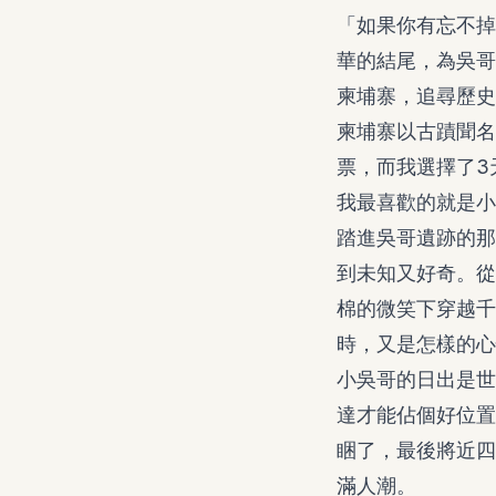
「如果你有忘不掉
華的結尾，為吳哥
柬埔寨，追尋歷史
柬埔寨以古蹟聞名
票，而我選擇了3
我最喜歡的就是小
踏進吳哥遺跡的那
到未知又好奇。從
棉的微笑下穿越千
時，又是怎樣的心
小吳哥的日出是世
達才能佔個好位置
睏了，最後將近四
滿人潮。