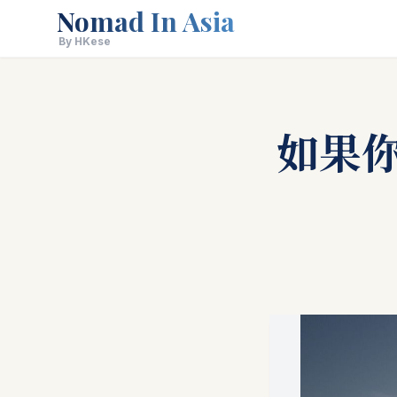
Nomad In Asia
By HKese
如果