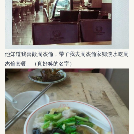
他知道我喜歡周杰倫，帶了我去周杰倫家鄉淡水吃周
杰倫套餐。（真好笑的名字）