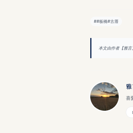
#
#板橋#古厝
本文由作者【
雅言
雅
喜