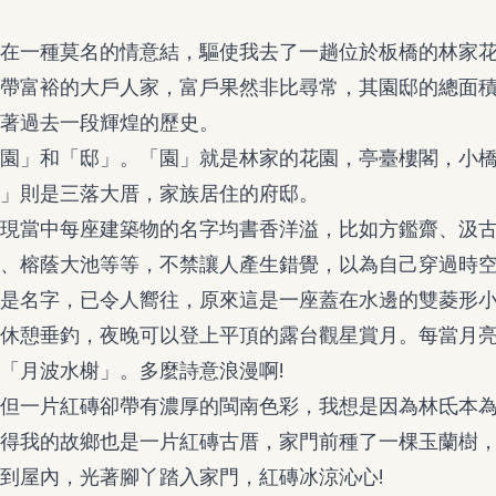
在一種莫名的情意結，驅使我去了一趟位於板橋的林家
帶富裕的大戶人家，富戶果然非比尋常，其園邸的總面積共有
著過去一段輝煌的歷史。
園」和「邸」。「園」就是林家的花園，亭臺樓閣，小
」則是三落大厝，家族居住的府邸。
現當中每座建築物的名字均書香洋溢，比如方鑑齋、汲
、榕蔭大池等等，不禁讓人產生錯覺，以為自己穿過時
是名字，已令人嚮往，原來這是一座蓋在水邊的雙菱形
休憩垂釣，夜晚可以登上平頂的露台觀星賞月。每當月
「月波水榭」。多麼詩意浪漫啊!
但一片紅磚卻帶有濃厚的閩南色彩，我想是因為林氐本
得我的故鄉也是一片紅磚古厝，家門前種了一棵玉蘭樹
到屋內，光著腳丫踏入家門，紅磚冰涼沁心!