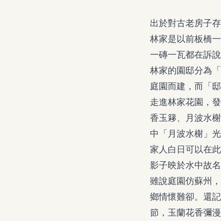
出於對古老房子存
林家是以前板橋一
一磚一瓦都在訴說
林家的園邸分為「
庭園而建，而「邸
走進林家花園，發
香玉簃、月波水榭
中「月波水榭」光
家人白日可以在此
影子映於水中故名
雖說庭園仿蘇州，
鄉情懷難卻。還記
節，玉蘭花香彌漫