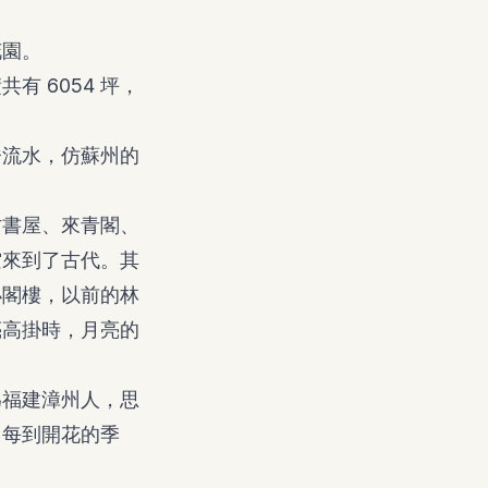
花園。
 6054 坪，
橋流水，仿蘇州的
古書屋、來青閣、
空來到了古代。其
小閣樓，以前的林
亮高掛時，月亮的
為福建漳州人，思
，每到開花的季