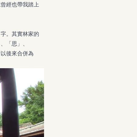
憶曾經也帶我踏上
名字。其實林家的
」、「思」、
所以後來合併為