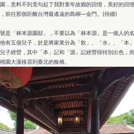
園，意料不到竟勾起了我對童年故鄉的回憶，美好的回
，前往那個距離台灣最遙遠的島嶼—金門。(待續)
號是「林本源園邸」，不要以為「林本源」是一個人的
他有五個兒子，於是將家業分為「飲」、「水」、「本
兒子經營，其中「本」記和「源」記經營得特別出色，
桃園大溪移居到臺北的板橋。