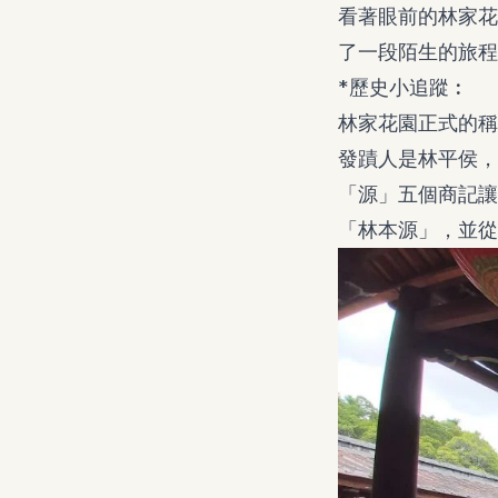
看著眼前的林家花
了一段陌生的旅程
*歷史小追蹤︰
林家花園正式的稱
發蹟人是林平侯，
「源」五個商記讓
「林本源」，並從