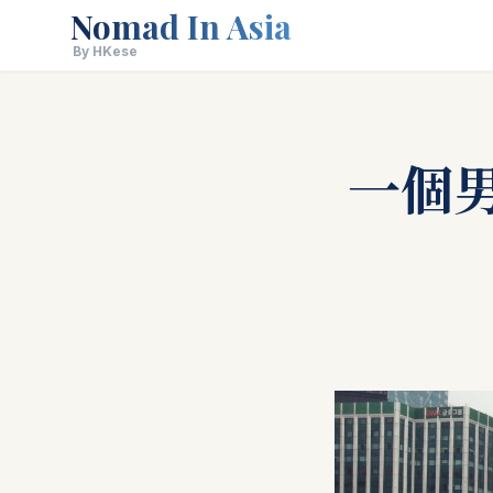
Nomad In Asia
By HKese
一個