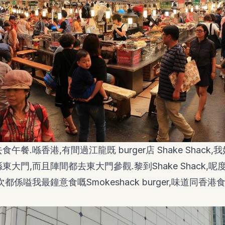
午餐.喺香港,有間過江龍既 burger店 Shake Shack
東大門,而且陣間都去東大門參觀.黎到Shake Shack,
都係嗌我最鐘意食嘅Smokeshack burger,味道同香