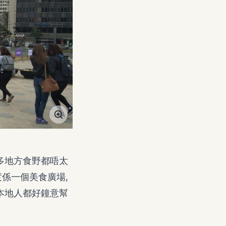
好多地方食野都唔太
度係一個美食廣場,
,本地人都好鐘意幫