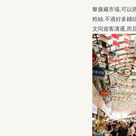
黎廣藏市場,可以
粉絲.不過好多鋪
文同遊客溝通,而且