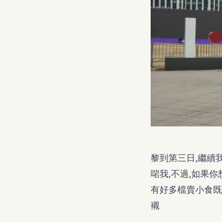
黎到第三日,繼續
啱我,不過,如果
有好多檔賣小食既
襯