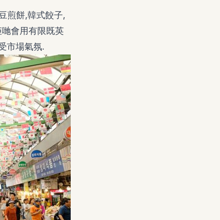
豆煎餅,韓式餃子,
佢哋會用有限既英
受市場氣氛.