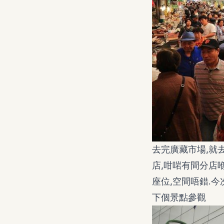
去完廣藏市場,就去食
店,咁啱有間分店喺
座位,空間唔錯.今次
下個景點參觀