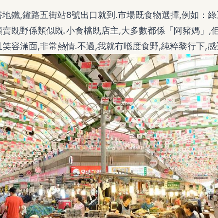
搭地鐵,鐘路五街站8號出口就到.市場既食物選擇,例如：綠
頭賣既野係類似既.小食檔既店主,大多數都係「阿豬媽」,
笑容滿面,非常熱情.不過,我就冇喺度食野,純粹黎行下,感