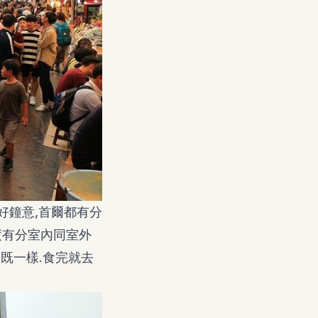
,我好鐘意,首爾都有分
呢度有分室內同室外
港食既一樣.食完就去