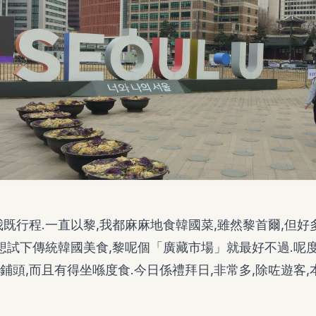
我既行程.一直以黎,我都麻麻地食韓國菜,雖然黎首爾,但
你想試下傳統韓國美食,黎呢個「廣藏市場」就最好不過.呢
鋪頭,而且有得坐喺度食.今日係禮拜日,非常多,除咗遊客