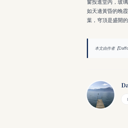
窗投進堂內，玻璃
如天邊黃昏的晚霞
葉，穹頂是盛開的
本文由作者【
Daff
Da