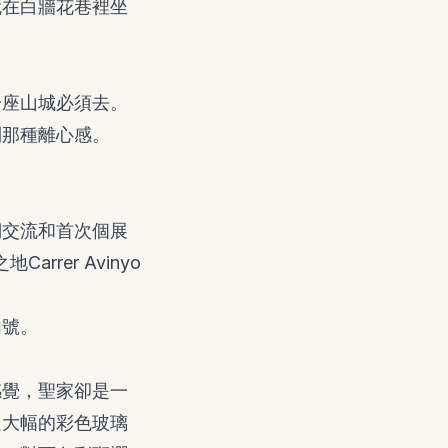
就在白牆花巷裡坐
一座山城必須去。
到那種離心感。
們交流和首次個展
arrer Avinyo
句號。
感覺，聖家卻是一
過大幅的彩色玻璃