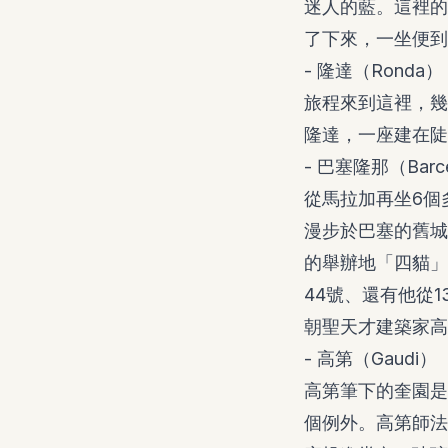
迷人的藍。這裡的
了下來，一坐便到
- 隆達（Ronda）
旅程來到這裡，幾
隆達，一座建在陡
- 巴塞隆那（Barce
從馬拉加再坐6個
漫步於巴塞的舊城
的舉辦地「四貓」咖啡廳
44號、還有他從1
朝聖天才建築家高
- 高第（Gaudi）
高第筆下的奎園是
個例外。高第師法