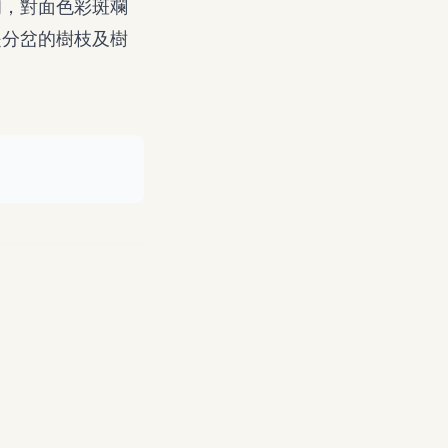
初，對面色彩斑斕
是分岔的樹枝及樹