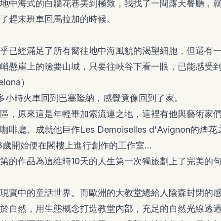
地中海式的白牆花巷美到極致，我找了一間露天餐廳，
了趕末班車回馬拉加的時候。
乎已經滿足了所有嚮往地中海風貌的渴望細胞，但還有
峭懸崖上的險要山城，只要往峽谷下看一眼，已能感受
lona）
多小時火車回到巴塞隆納，感覺竟像回到了家。
區，原來這是年輕畢加索流連之地，這裡有他與藝術家
、成就他巨作Les Demoiselles d'Avignon的煙花之地C
3歲開始便在閣樓上進行創作的工作室...
第的作品為這維時10天的人生第一次獨旅劃上了完美的
現實中的童話世界。而歐洲的大教堂總給人陰森封閉的
於自然，用生態概念打造教堂內部，充足的自然光線透