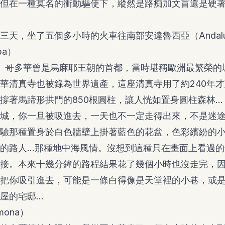
但在一種莫名的衝動驅使下，縱然是路痴加文盲還是硬
三天，坐了五個多小時的火車往南部安達魯西亞（Andalu
ba）
華。哥多華曾是烏麻耶王朝的首都，當時堪稱歐洲最繁榮的
華清真寺也被錄為世界遺產，這座清真寺用了約240年
撐著馬蹄形拱門的850根圓柱，讓人恍如置身圓柱森林...
城，你一旦被吸進去，一天也不一定走得出來，不是迷
驗那種置身於白色牆壁上掛著藍色的花盆，色彩繽紛的
的路人…那種地中海風情。沒想到這種只在畫面上看過的
接。本來十幾分鐘的路程結果花了幾個小時也沒走完，
把你吸引進去，可能是一條白得像是天堂裡的小巷，或
的宅邸...
mona）