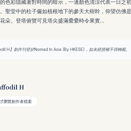
的色彩隱藏著對時間的暗示，一邊顏色清涼代表一日之
。聖堂中的柱子儼如植根地下的參天大樹幹，仰望仿佛
花朵。登塔俯覽可見塔尖盛滿纍纍時令果實...
odil H
】創作刊登於Nomad In Asia (By
HKESE
)，如未經授權不得轉載。
ffodil H
瀏覽創作者檔案