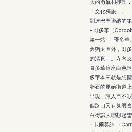
大的勇氣和掙扎，
「文化獨旅」。
到達巴塞隆納的第
- 哥多華（Cordo
第一站 — 哥多
舊猶太區外，哥多
的清真寺。寺內支
哥多華這座白色迷
多華本來就是想體
卵石的原始街道上
出現，讓人目不暇
個路口又有甚麼會
白得讓人聯想起雪屋
- 卡爾莫納 （Car