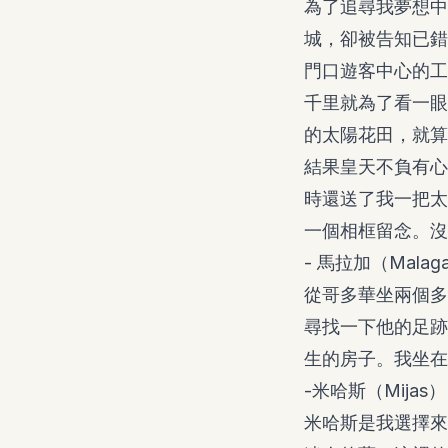
為了追尋我夢想中
城，卻被告知已錯
門口遊客中心的工
千里就為了看一眼
的太陽花田，就算
結果皇天不負有心
時還送了我一把太
一個相框留念。沒
- 馬拉加（Malag
從哥多華坐兩個多
尋找一下他的足跡
生的房子。我坐在
-米哈斯（Mijas）
米哈斯是我選擇來