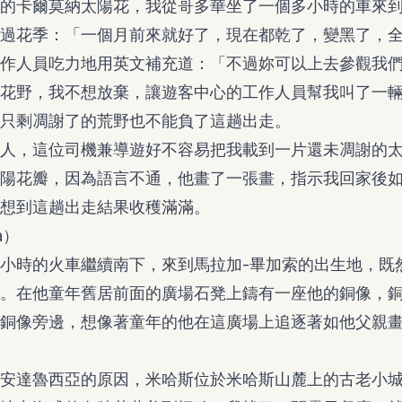
的卡爾莫納太陽花，我從哥多華坐了一個多小時的車來
過花季：「一個月前來就好了，現在都乾了，變黑了，
作人員吃力地用英文補充道：「不過妳可以上去參觀我
花野，我不想放棄，讓遊客中心的工作人員幫我叫了一
只剩凋謝了的荒野也不能負了這趟出走。
人，這位司機兼導遊好不容易把我載到一片還未凋謝的
陽花瓣，因為語言不通，他畫了一張畫，指示我回家後
想到這趟出走結果收穫滿滿。
a）
小時的火車繼續南下，來到馬拉加-畢加索的出生地，既
。在他童年舊居前面的廣場石凳上鑄有一座他的銅像，
銅像旁邊，想像著童年的他在這廣場上追逐著如他父親畫中
安達魯西亞的原因，米哈斯位於米哈斯山麓上的古老小