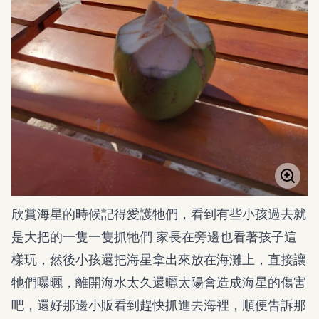
欣賞海星的時候記得愛護牠們，看到有些小孩過去就
是大把的一隻一隻抓牠們 家長在旁邊也看著孩子這
樣玩，然後小孩還把海星拿出來放在海灘上，直接讓
牠們曝曬，離開海水太久還曬太陽會造成海星的傷害
吧，還好那邊小販看到趕快抓進去海裡，順便告訴那