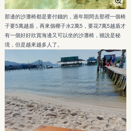
那邊的沙灘椅都是要付錢的，過年期間去那裡一個椅
子要5萬越盾，再來個椰子水2萬5，要花7萬5越盾才
有一個好好欣賞海邊又可以坐的沙灘椅，雖說是秘
境，但是越來越多人了。