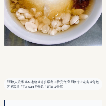
#
#旅人旅事 #本地遊 #徒步環島 #看見台灣 #旅行 #走走 #背包
客 #流浪 #Taiwan #勇氣 #冒險 #覺醒