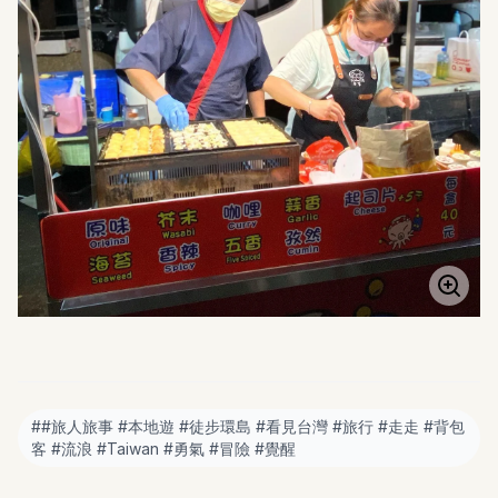
#
#旅人旅事 #本地遊 #徒步環島 #看見台灣 #旅行 #走走 #背包
客 #流浪 #Taiwan #勇氣 #冒險 #覺醒