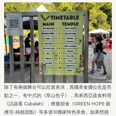
除了有兩個舞台可以欣賞表演，異國美食攤位也是亮
點之一。有中式的《草山包子》，馬來西亞蔬食料理
《試蔬看 Cubalah》，療癒甜食《GREEN HOPE 穀
穫宅-純植甜點》等多達10幾家特色美食。如果想挑