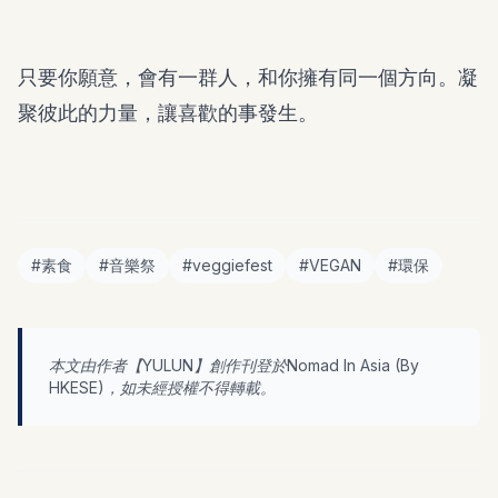
只要你願意，會有一群人，和你擁有同一個方向。凝
聚彼此的力量，讓喜歡的事發生。
#
素食
#
音樂祭
#
veggiefest
#
VEGAN
#
環保
本文由作者【
YULUN
】創作刊登於Nomad In Asia (By
HKESE
)，如未經授權不得轉載。