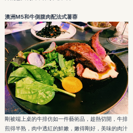
澳洲M5和牛側腹肉配法式薯蓉
剛被端上桌的牛排仿如一件藝術品，趁熱切開，牛排
煎得半熟，肉中透紅的鮮嫩，嫩得剛好，美味的肉汁