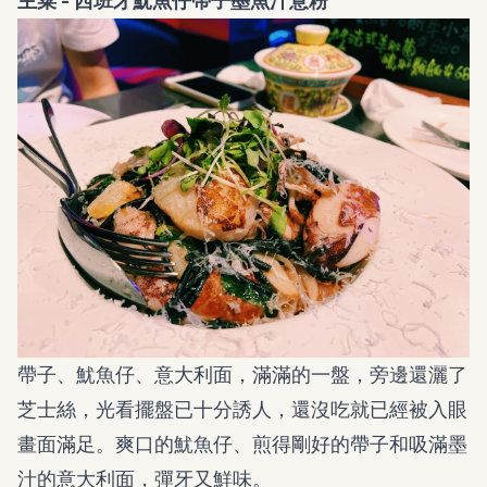
主菜 - 西班牙魷魚仔帶子墨魚汁意粉
帶子、魷魚仔、意大利面，滿滿的一盤，旁邊還灑了
芝士絲，光看擺盤已十分誘人，還沒吃就已經被入眼
畫面滿足。爽口的魷魚仔、煎得剛好的帶子和吸滿墨
汁的意大利面，彈牙又鮮味。