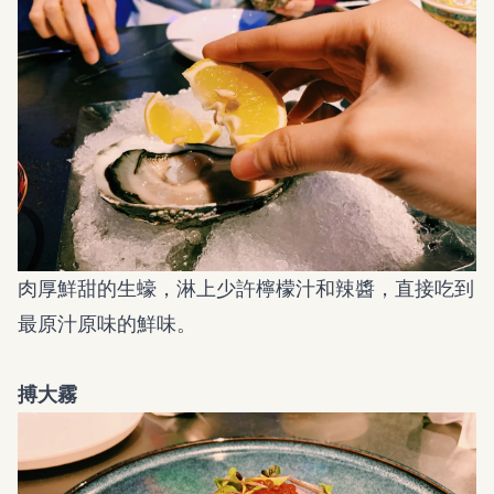
肉厚鮮甜的生蠔，淋上少許檸檬汁和辣醬，直接吃到
最原汁原味的鮮味。
搏大霧