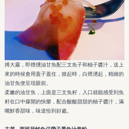
搏大霧，即煙燻油甘魚配三文魚子和柚子醬汁，送上
來的時候會用蓋子蓋住，掀起時，白煙湧起，精緻的
油甘魚便呈現眼前。
柔嫩的油甘魚，上面是三文魚籽，入口就能感受到魚
籽在口中爆開的快樂，配合酸酸甜甜的柚子醬汁，滿
嘴鮮香甜味，味道恰到好處。