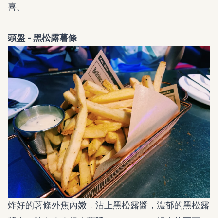
喜。
頭盤 - 黑松露薯條
炸好的薯條外焦內嫩，沾上黑松露醬，濃郁的黑松露