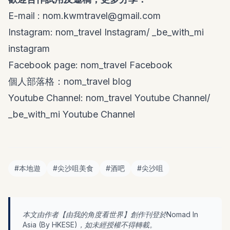
E-mail :
nom.kwmtravel@gmail.com
Instagram:
nom_travel Instagram
/
_be_with_mi
instagram
Facebook page:
nom_travel Facebook
個人部落格：
nom_travel blog
Youtube Channel:
nom_travel Youtube Channel
/
_be_with_mi Youtube Channel
#
本地遊
#
尖沙咀美食
#
酒吧
#
尖沙咀
本文由作者【
由我的角度看世界
】創作刊登於Nomad In
Asia (By
HKESE
)，如未經授權不得轉載。