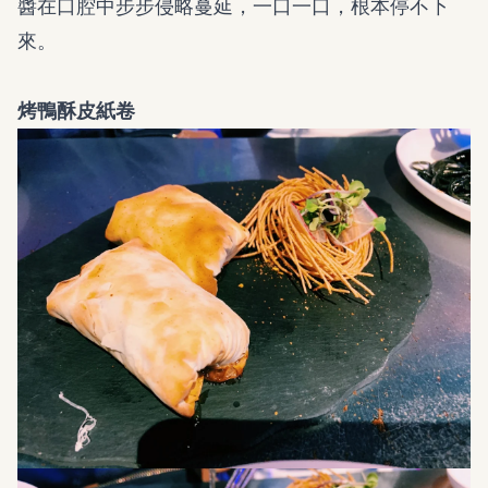
醬在口腔中步步侵略蔓延，一口一口，根本停不下
來。
烤鴨酥皮紙卷