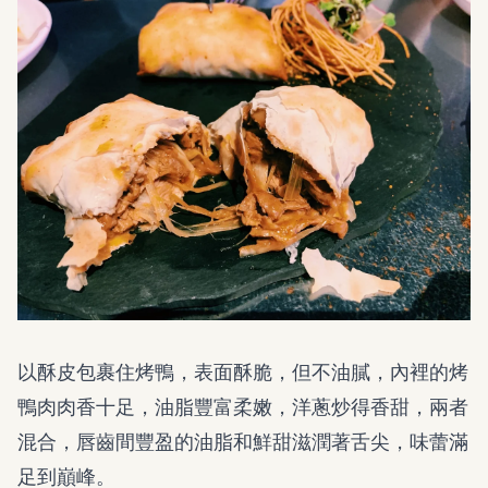
以酥皮包裹住烤鴨，表面酥脆，但不油膩，內裡的烤
鴨肉肉香十足，油脂豐富柔嫩，洋蔥炒得香甜，兩者
混合，唇齒間豐盈的油脂和鮮甜滋潤著舌尖，味蕾滿
足到巔峰。