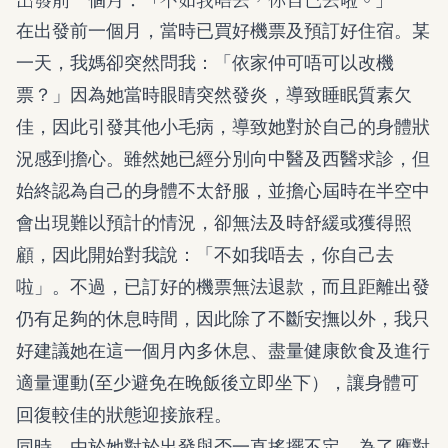
在出發前一個月，當時已買好機票及預訂好住宿。某
一天，我媽卻突然問我：「依家仲可唔可以改機
票？」因為她當時眼睛突然發炎，導致睡眠質素欠
佳，因此引發其他小毛病，導致她對於自己的身體狀
況感到擔心。雖然她已經分別向中醫及西醫求診，但
始終認為自己的身體不太舒服，並擔心屆時在半空中
會出現難以預計的情況，卻無法及時舒緩或獲得照
顧，因此開始對我說：「不如我唔去，你自己去
啦」。不過，已訂好的機票無法退款，而且距離出發
仍有足夠的休息時間，因此除了不斷安撫以外，我只
好建議她在這一個月內多休息、盡量健康飲食及進行
適量運動(至少避免在晚飯後立即坐下），讓身體可
回復較佳的狀態迎接旅程。
同時，由於她對於出發與否一直搖擺不定，為了應對