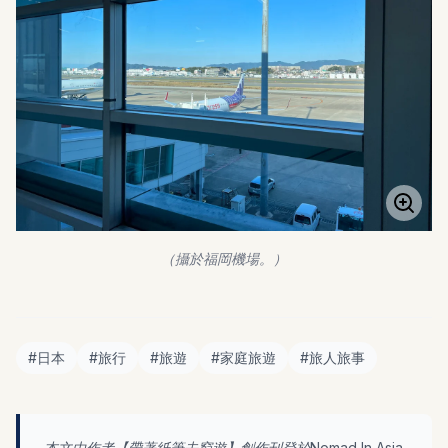
（攝於福岡機場。）
#
日本
#
旅行
#
旅遊
#
家庭旅遊
#
旅人旅事
本文由作者【
帶著紙筆去窮遊
】創作刊登於Nomad In Asia