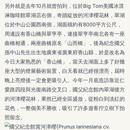
另外就是去年10月就曾拍到，位於Big Tom美國冰淇
淋咖啡館翠湖店右側，奇蹟綻放的河津櫻花林，翠湖
位於中山公園西南側，湖面積約有8000平方公尺，
周邊設有香山橋與翠亨亭，連接翠亨亭南北各有一座
曲橋相通，兩座曲橋原名「山而橋」，後為紀念國父
孫中山先生出生地廣東省廣東府香山縣，於是改名為
今日大家熟悉的「香山橋」，當天去湖面上多了好幾
座大型的燈展藝術裝置，白天看就已經很漂亮，屆時
晚上亮燈後一定會更吸引人。今年一月底造訪靠近仁
愛路四段與光復南路交叉口，國父紀念館內翠湖後方
的河津櫻花林，果然已經全區盛放，從粉白到淡紅的
花色，一整個美不勝收，吸引了許多遊客佇立樹下拍
照留念。