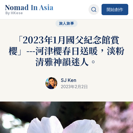
Nomad In Asia
開始創作
By HKese
旅人旅事
「2023年1月國父紀念館賞
櫻」---河津櫻春日送暖，淡粉
清雅神韻迷人。
SJ Ken
2023年2月2日