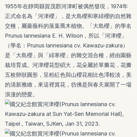
1955年在靜岡縣賀茂郡河津町被偶然發現，1974年
正式命名為「河津櫻」，是大島櫻和寒緋櫻的自然雜
交種，屬薔薇科的落葉喬木植物。「大島櫻」的學名
Prunus lannesiana E. H. Wilson，所以「河津櫻」
（學名：Prunus lannesiana cv. Kawazu-zakura）
是「大島櫻」與「緋寒櫻」的雜交混合種，經由園藝
栽培育成。河津櫻花型碩大，花朵屬於單瓣花，花瓣
五枚卵狀圓形，呈粉紅色與山櫻花相比色澤較淡，美
的清新雅緻，來這裡賞花，彷彿是與春天展開了一場
浪漫的戀愛。