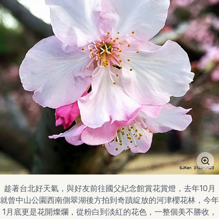
趁著台北好天氣，與好友前往國父紀念館賞花賞燈，去年10月
就曾中山公園西南側翠湖後方拍到奇蹟綻放的河津櫻花林，今年
1月底更是花開燦爛，從粉白到淡紅的花色，一整個美不勝收，