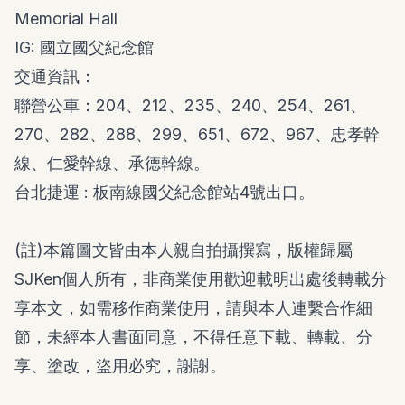
Memorial Hall
IG:
國立國父紀念館
交通資訊：
聯營公車：204、212、235、240、254、261、
270、282、288、299、651、672、967、忠孝幹
線、仁愛幹線、承德幹線。
台北捷運 : 板南線國父紀念館站4號出口。
(註)本篇圖文皆由本人親自拍攝撰寫，版權歸屬
SJKen個人所有，非商業使用歡迎載明出處後轉載分
享本文，如需移作商業使用，請與本人連繫合作細
節，未經本人書面同意，不得任意下載、轉載、分
享、塗改，盜用必究，謝謝。