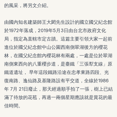
的風采，將另文介紹。
由國內知名建築師王大閎先生設計的國立國父紀念館
於1972年落成，2019年5月3日由台北市政府文化
局，指定為直轄市定古蹟。這篇主要引領大家一起前
進位於國父紀念館中山公園西南側翠湖後方的櫻花
林，在國父紀念館內櫻花林有兩處，一處是位於翠湖
南側東西向的八重櫻步道，是臺鐵「三張犁支線」原
鐵道遺址， 早年這段鐵路沿途在忠孝東路四段、光
復南路、逸仙路及基隆路設有平交道，全線於1986
年 7月 21日廢止，那天經過順手拍了一張，樹上已結
滿了待放的花苞，再過一兩個星期應該就是賞花的最
佳時間。