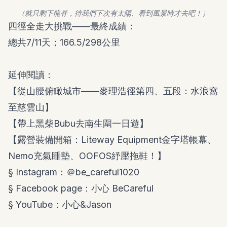
（就只剩下龍脊，待我們下次有太陽、看到風景時才去吧！）
四徑全走大挑戰——最終成績：
總共7/11天；166.5/298公里
延伸閱讀：
【從山腰俯瞰城市——麥理浩徑第四、五段：水浪窩
至慈雲山】
【帶上黑柴Bubu去南生圍一日遊】
【露營裝備開箱：Liteway Equipment金字塔帳幕、
Nemo充氣睡墊、OOFOS紓壓拖鞋！】
§ Instagram：
＠be_careful1020
§ Facebook page：
小心 BeCareful
§ YouTube：
小心&Jason