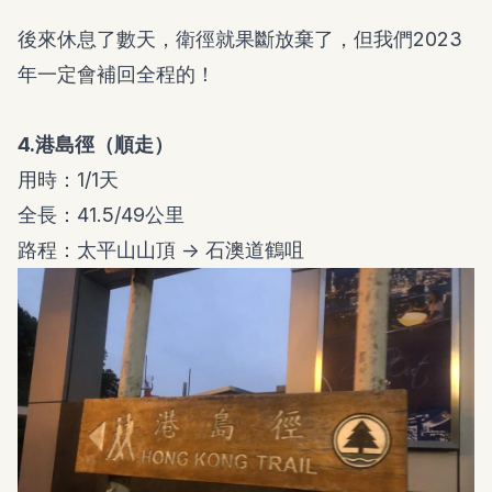
後來休息了數天，衛徑就果斷放棄了，但我們2023
年一定會補回全程的！
4.港島徑（順走）
用時：1/1天
全長：41.5/49公里
路程：太平山山頂 -> 石澳道鶴咀