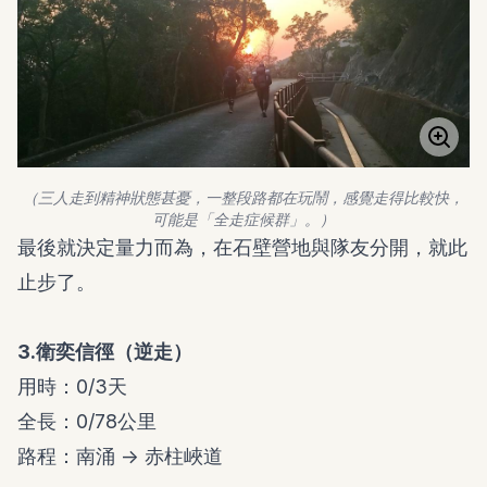
（三人走到精神狀態甚憂，一整段路都在玩鬧，感覺走得比較快，
可能是「全走症候群」。）
最後就決定量力而為，在石壁營地與隊友分開，就此
止步了。
3.衛奕信徑（逆走）
用時：0/3天
全長：0/78公里
路程：南涌 -> 赤柱峽道