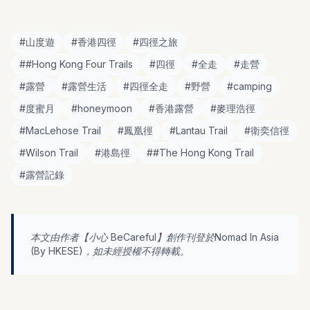
#
山度遊
#
香港四徑
#
四徑之旅
#
#Hong Kong Four Trails
#
四徑
#
全走
#
走營
#
露營
#
露營生活
#
四徑全走
#
野營
#
camping
#
度蜜月
#
honeymoon
#
香港露營
#
麥理浩徑
#
MacLehose Trail
#
鳳凰徑
#
Lantau Trail
#
衛奕信徑
#
Wilson Trail
#
港島徑
#
#The Hong Kong Trail
#
露營記錄
本文由作者【
小心 BeCareful
】創作刊登於Nomad In Asia
(By
HKESE
)，如未經授權不得轉載。