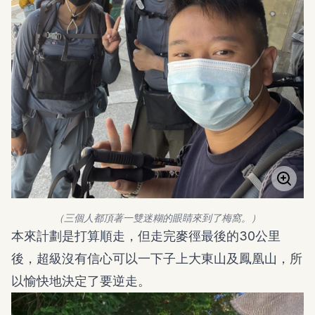
（三個人都頂著一雙迷糊的眼睛來到了梅窩。）
本來計劃是打算順走，但走完麥徑最後的30公里
後，超級沒有信心可以一下子上大東山及鳳凰山，所
以愉快地決定了要逆走。