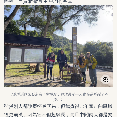
路程：西貢北潭涌 -> 屯門何福堂
（麥理浩徑出發前留下的倩影，對比最後一天實在是摧殘了不
少。）
雖然別人都說麥徑最容易，但我覺得比年頭走的鳳凰
徑更崩潰。因為它不但超級長，而且中間兩天都是要