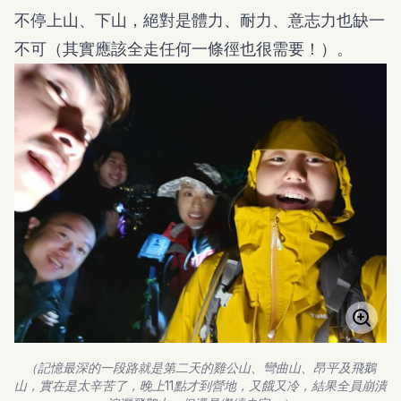
不停上山、下山，絕對是體力、耐力、意志力也缺一
不可（其實應該全走任何一條徑也很需要！）。
（記憶最深的一段路就是第二天的雞公山、彎曲山、昂平及飛鵝
山，實在是太辛苦了，晚上11點才到營地，又餓又冷，結果全員崩潰