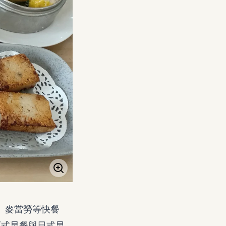
店、麥當勞等快餐
西式早餐與日式早