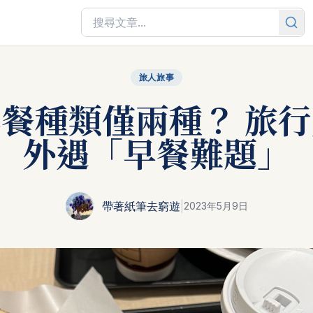
旅人旅事
餐種類僅兩種？ 旅
外遇「早餐難題」
帶著紙筆去窮遊
|
2023年5月9日