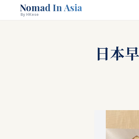
Nomad In Asia
By HKese
日本早