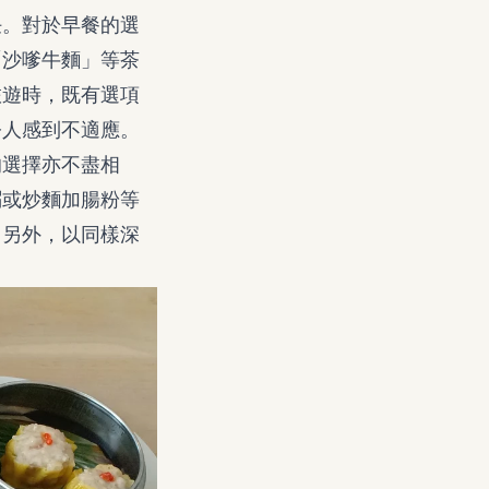
任。對於早餐的選
「沙嗲牛麵」等茶
旅遊時，既有選項
令人感到不適應。
的選擇亦不盡相
粥或炒麵加腸粉等
。另外，以同樣深