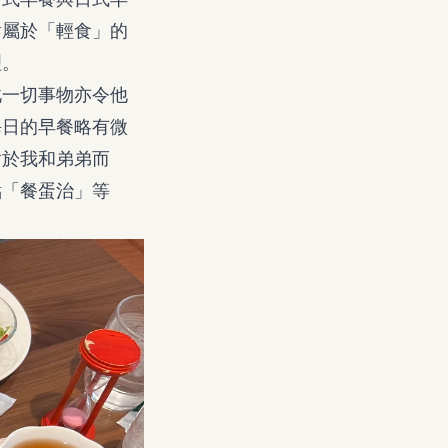
對屬於「輕食」的
理。
此一切事物亦令他
每日的早餐略有微
對於我和弟弟而
點「餐蛋治」等