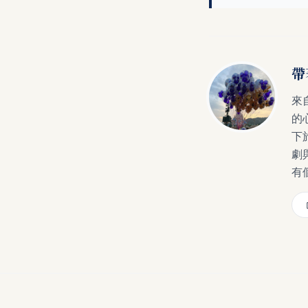
帶
來
的
下
劇
有