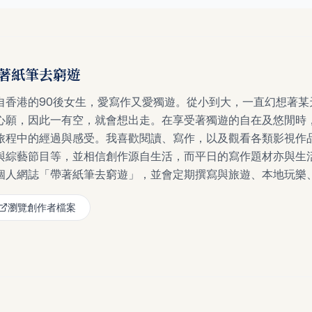
著紙筆去窮遊
自香港的90後女生，愛寫作又愛獨遊。從小到大，一直幻想著某
心願，因此一有空，就會想出走。在享受著獨遊的自在及悠閒時
旅程中的經過與感受。我喜歡閱讀、寫作，以及觀看各類影視作
與綜藝節目等，並相信創作源自生活，而平日的寫作題材亦與生
個人網誌「帶著紙筆去窮遊」，並會定期撰寫與旅遊、本地玩樂、學習日
瀏覽創作者檔案