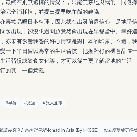
，最終在別無選擇的情況下，只能無奈地與我們一同選
治完全消耗掉，並提出提早吃午飯的建議。
亦喜歡品嚐日本料理，因此我在出發前還信心十足地堅
問題出現，卻沒想過問題竟然會出現在早餐當中。幸好
，亦未有影響我爸的好心情或是對日本的印象。不過，
變一下平日習以為常的生活習慣，把握難得的機會品嚐
生活習慣或飲食文化等，才可以從中更了解當地的生活
行的其中一個意義。
#
早餐
#
旅遊
#
旅人旅事
紙筆去窮遊
】創作刊登於Nomad In Asia (By
HKESE
)，如未經授權不得