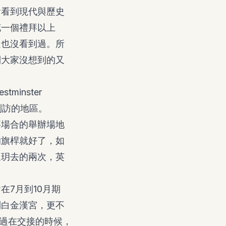
會看到現代與歷史
花一個禮拜以上
過也沒看到過。所
到大家沒想到的又
inster
客到訪的地區。
要場合的舉辦場地
的旗桿就好了，如
過玥去的兩次，英
7月到10月期
到白金漢宮，更不
不過在交接的時候，