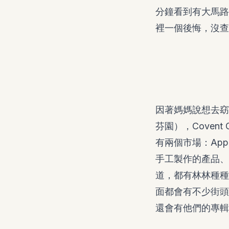
分鐘看到有大馬路
裡一個後悔，沒查
因著媽媽說想去窈窕
芬園），Covent
有兩個市場：Appl
手工製作的產品、也
道，都有林林種種的
面都會有不少街頭
還會有他們的專輯