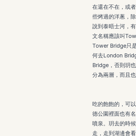
在還在不在，或者
些烤過的洋蔥，除
說到泰晤士河，有
文名稱應該叫Tower
Tower Bri
何去London B
Bridge，否
分為兩層，而且也
吃的飽飽的，可以
德公園裡面也有名
噴泉。玥去的時候
走，走到湖邊會看