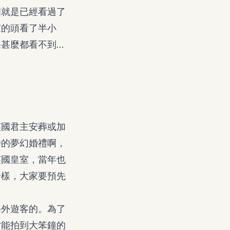
玥就是已經看過了
家的頭看了半小
甚麼都看不到…
英國君主安葬或加
特的夢幻婚禮啊，
英國皇室，當年也
一樣，大家要預先
海外遊客的。為了
才能拍到大笨鐘的