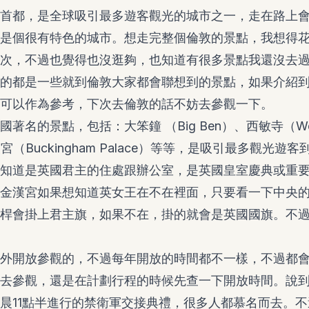
首都，是全球吸引最多遊客觀光的城市之一，走在路上
是個很有特色的城市。想走完整個倫敦的景點，我想得
次，不過也覺得也沒逛夠，也知道有很多景點我還沒去
的都是一些就到倫敦大家都會聯想到的景點，如果介紹
可以作為參考，下次去倫敦的話不妨去參觀一下。
名的景點，包括：大笨鐘 （Big Ben）、西敏寺（Westm
宮（Buckingham Palace）等等，是吸引最多觀光遊
知道是英國君主的住處跟辦公室，是英國皇室慶典或重
金漢宮如果想知道英女王在不在裡面，只要看一下中央
桿會掛上君主旗，如果不在，掛的就會是英國國旗。不
開放參觀的，不過每年開放的時間都不一樣，不過都會在
去參觀，還是在計劃行程的時候先查一下開放時間。說
晨11點半進行的禁衛軍交接典禮，很多人都慕名而去。