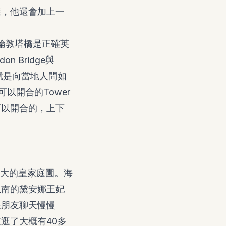
樣，他還會加上一
！
倫敦塔橋是正確英
n Bridge與
候就是向當地人問如
是可以開合的Tower
可以開合的，上下
最大的皇家庭園。海
以南的黛安娜王妃
跟朋友聊天慢慢
逛了大概有40多