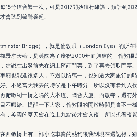
每15分鐘會響一次，可是2017開始進行維護，預計到20
才會聽到鐘聲響起。
minster Bridge），就是倫敦眼（London Eye）
觀景摩天輪，是英國為了慶祝2000年而興建的。倫敦眼
，建議在出發前先在網上預訂門票，到了再去領取門票
車廂也能進很多人，不過以防萬一，也知道大家旅行的
好。不過當天我去的時候是下午時分，所以沒有看到入
再俯瞰到一橋之隔的大本鐘、國會大廈、西敏寺，還有
目不暇給。提醒一下大家，倫敦眼的開放時間是會不一
有，英國的夏天會在晚上九點後才會入夜，所以想看夜
在西敏橋上有一部小吃車賣的熱狗讓我到現在還記得，