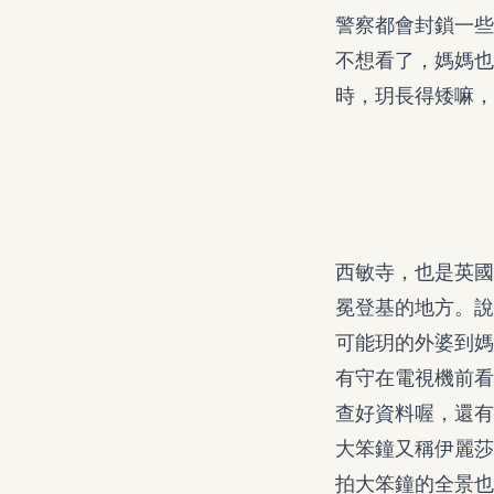
警察都會封鎖一些
不想看了，媽媽也
時，玥長得矮嘛，
西敏寺，也是英國
冕登基的地方。說
可能玥的外婆到媽
有守在電視機前看
查好資料喔，還有
大笨鐘又稱伊麗莎
拍大笨鐘的全景也