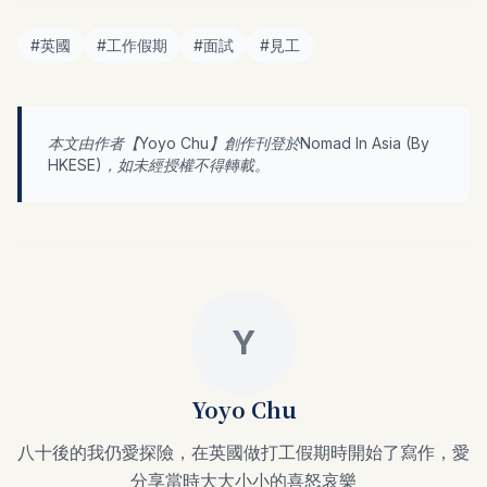
#
英國
#
工作假期
#
面試
#
見工
本文由作者【
Yoyo Chu
】創作刊登於Nomad In Asia (By
HKESE
)，如未經授權不得轉載。
Y
Yoyo Chu
八十後的我仍愛探險，在英國做打工假期時開始了寫作，愛
分享當時大大小小的喜怒哀樂