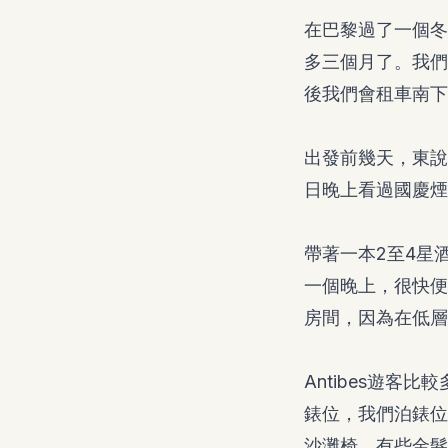
在巴黎過了一個冬
多三個月了。我們
後我們會租車南下
出發前幾天，東說
日晚上看過國慶煙
帶著一本2至4星
一個晚上，很快便
房間，因為在低層
Antibes遊
錶位，我們泊錶位
沙灘椅，有些金髮