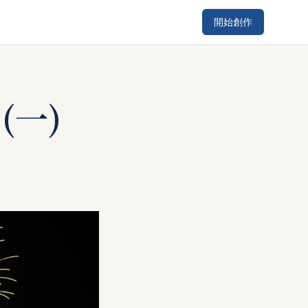
開始創作
(一)