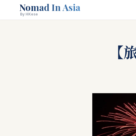
Nomad In Asia
By HKese
【旅