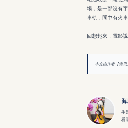
場，是一部沒有字
車軌，間中有火車
回想起來，電影說
本文由作者【
海思
海
生
看透