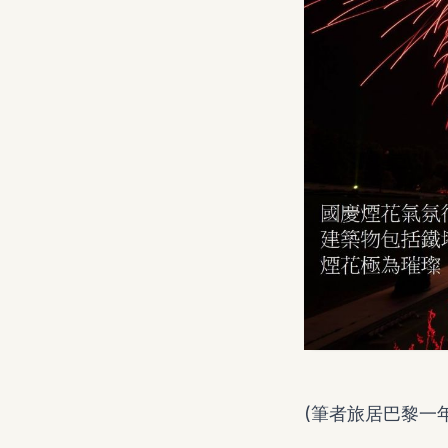
(筆者旅居巴黎一