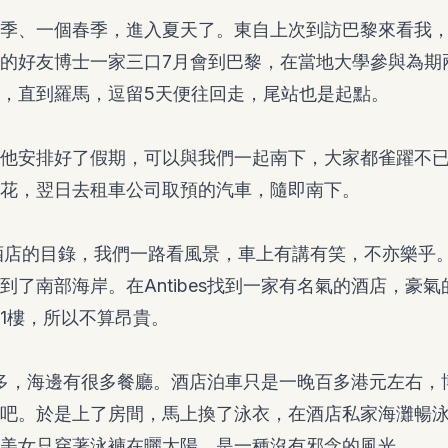
季、一個春季，進入夏天了。東自上次到訪巴黎來看我
的好友博士一家三口7月會到巴黎，在當地大學參與為期
，直到羅馬，逗留5天便往回走，尾站也是起點。
他安排好了假期，可以與我們一起南下，大家都雀躍不已。
花，翌日去租車公司取預的汽車，隨即南下。
酒店的目錄，我們一路看風景，車上有講有笑，不亦樂乎
到了南部海岸。在Antibes找到一家有名氣的酒店，豪
1樓，所以不算昂貴。
客比較多，海邊有很多餐廳。酒店泊車只是一晚百多港元左右
吧。於是上了房間，馬上換了泳衣，在酒店私家海灘暢
美女只穿著泳褲在曬太陽，是一種沒有邪念的風光。