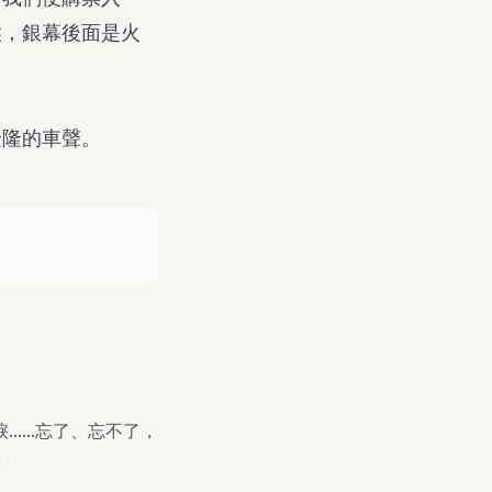
候，銀幕後面是火
隆隆的車聲。
....忘了、忘不了，
)