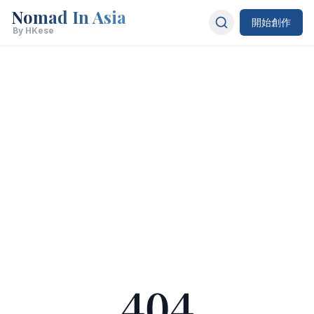
Nomad In Asia
開始創作
By HKese
404