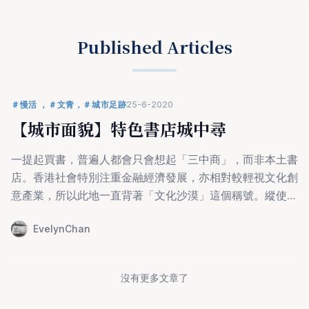
Published Articles
＃慢活 ，＃文青，＃城市足跡
25-6-2020
【城市面貌】特色書店城中尋
一提起買書，普遍人都會只會想起「三中商」，而非本土書
店。香港社會特別注重金融經濟發展，亦相對較輕視文化創
意產業，所以此地一直背著「文化沙漠」這個稱號。縱使如
此，仍有一班經營者不懼常態，開辦了屬於自己的本土書
EvelynChan
店，為香港的書店業增添生氣。另外，各間獨立書店均以不
同風格呈現於讀者眼前，令閱讀變得更有趣新鮮。
沒有更多文章了