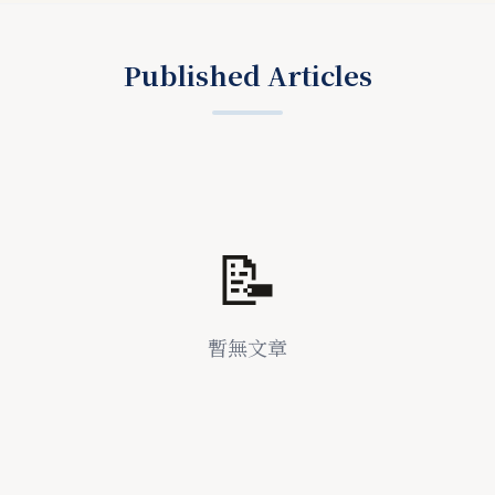
Published Articles
📝
暫無文章