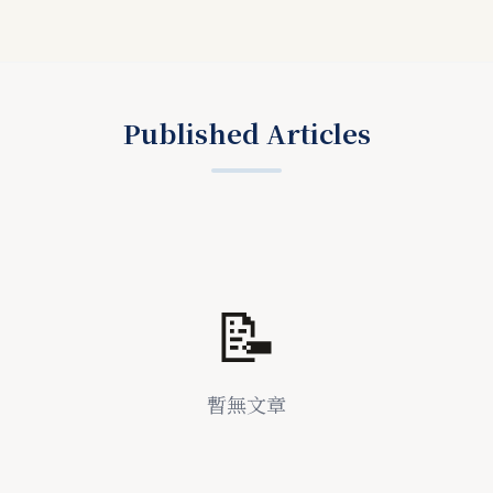
Published Articles
📝
暫無文章