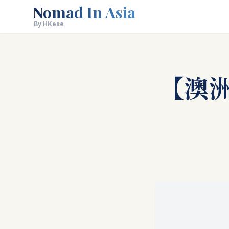
Nomad In Asia
By HKese
【澳