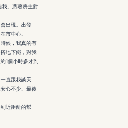
信我。憑著房主對
。
誤會出現。出發
住在市中心。
那時候，我真的有
洲搭地下鐵，對我
約1個小時多才到
便一直跟我談天。
我安心不少。最後
再到近距離的幫