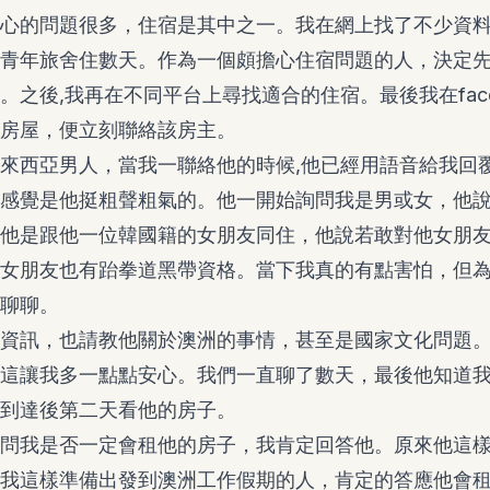
心的問題很多，住宿是其中之一。我在網上找了不少資
青年旅舍住數天。作為一個頗擔心住宿問題的人，決定
。之後,我再在不同平台上尋找適合的住宿。最後我在face
房屋，便立刻聯絡該房主。
來西亞男人，當我一聯絡他的時候,他已經用語音給我回
感覺是他挺粗聲粗氣的。他一開始詢問我是男或女，他
他是跟他一位韓國籍的女朋友同住，他說若敢對他女朋友
女朋友也有跆拳道黑帶資格。當下我真的有點害怕，但
聊聊。
資訊，也請教他關於澳洲的事情，甚至是國家文化問題
這讓我多一點點安心。我們一直聊了數天，最後他知道
到達後第二天看他的房子。
問我是否一定會租他的房子，我肯定回答他。原來他這
我這樣準備出發到澳洲工作假期的人，肯定的答應他會