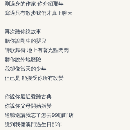
剛過身的作家 你介紹那年
寫過只有散步我們才真正聊天
再次聽你說故事
聽你說剛生的嬰兒
詩歌舞街 地上有著光點閃閃
聽你說外地歷險
我卻像當天的少年
但已是 能接受你所有改變
你說你最近愛聽古典
你說你父母開始婚變
邊聽邊講我忘了怎去99咖啡店
說到我倆澳門過生日那年