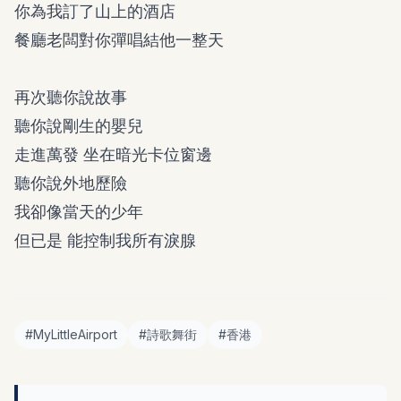
你為我訂了山上的酒店
餐廳老闆對你彈唱結他一整天
再次聽你說故事
聽你說剛生的嬰兒
走進萬發 坐在暗光卡位窗邊
聽你說外地歷險
我卻像當天的少年
但已是 能控制我所有淚腺
#
MyLittleAirport
#
詩歌舞街
#
香港