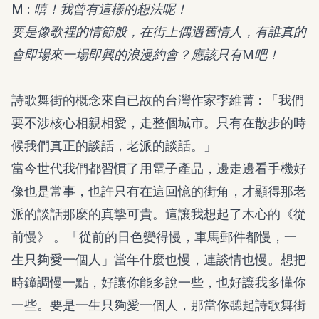
M : 嘻！我曾有這樣的想法呢！
要是像歌裡的情節般，在街上偶遇舊情人，有誰真的
會即場來一場即興的浪漫約會？應該只有M吧！
詩歌舞街的概念來自已故的台灣作家李維菁 : 「我們
要不涉核心相親相愛，走整個城市。只有在散步的時
候我們真正的談話，老派的談話。」
當今世代我們都習慣了用電子產品，邊走邊看手機好
像也是常事，也許只有在這回憶的街角，才顯得那老
派的談話那麼的真摯可貴。這讓我想起了木心的《從
前慢》 。「從前的日色變得慢，車馬郵件都慢，一
生只夠愛一個人」當年什麼也慢，連談情也慢。想把
時鐘調慢一點，好讓你能多說一些，也好讓我多懂你
一些。要是一生只夠愛一個人，那當你聽起詩歌舞街