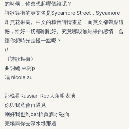
的時候，你會想起哪個誰呢？
詩歌舞街的英文名是Sycamore Street，Sycamore
即無花果樹。中文的釋音詩情畫意，而英文卻帶點遺
憾，恰好一切都剛剛好。究竟哪段無結果的感情，曾
讓你想時光走慢一點呢？
//
《詩歌舞街》
曲詞編 林阿p
唱 nicole au
那晚看Russian Red大角咀表演
你與我竟會再遇見
剛好我也到bar枱買酒才碰面
完場與你去深水埗那邊