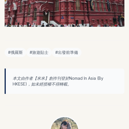
#
俄羅斯
#
旅遊貼士
#
出發前準備
本文由作者【
米米
】創作刊登於Nomad In Asia (By
HKESE
)，如未經授權不得轉載。