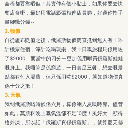
全程都要靠晒佢！其實仲有個小貼士，如果你要去快
餐店食嘢，最好用電話影張相俾店員睇，好過你指手
畫腳幾分鐘～
2. 物價
自從盧布貶值之後，俄羅斯物價簡直抵到無人有！唔
計機票住宿，淨計吃喝玩樂，我十日嘅旅程只係用咗
了$2000，而當中的四分一更加係用喺買俄羅斯娃娃
嘅身上。我唔算是係窮遊，一日食足三餐，想去嘅景
點都有付入場費，但只係用咗$2000，就知道物價真
係十分之抵！
3. 天氣
我到俄羅斯嘅時候係六月，算係剛入夏嘅時節。儘管
如此，莫斯科晚上嘅氣溫卻不足10度！風好大，顯得
格外凍，所以話「俄羅斯真係俄羅斯」，就算夏天都