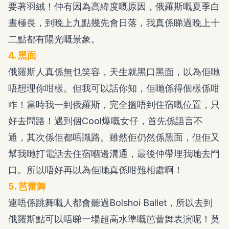
要著羽絨！仲有因為高緯度嘅原因，俄羅斯嘅夏季白
晝極長，到晚上九點幾先會日落，我真係睇過晚上十
二點都有陽光嘅景象。
4. 黑面
俄羅斯人真係無乜笑容，天生就黑口黑面，以為佢哋
唔想理你咁樣。但我可以話你知，佢哋係得個樣係咁
咋！當時我一到俄羅斯，完全搵唔到住宿嘅位置，只
好去問路！遇到個Cool爆嘅女仔，首先係語言不
通，其次係佢都唔識路。雖然佢仍然係黑面，但佢又
幫我哋打電話去住宿嗰邊溝通，最後仲帶埋我哋去門
口。所以唔好再以為佢哋真係咁難相處啊！
5. 芭蕾舞
連唔係跳舞嘅人都會聽過Bolshoi Ballet，所以去到
俄羅斯點可以唔睇一場超高水準嘅芭蕾舞表演呢！莫