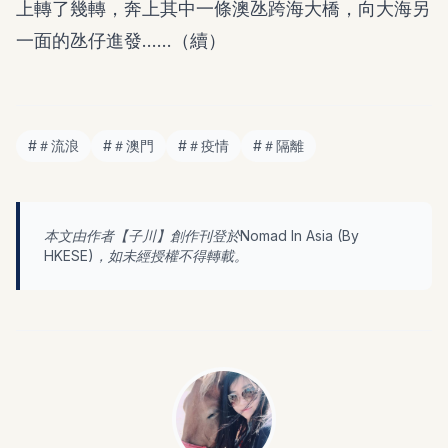
上轉了幾轉，奔上其中一條澳氹跨海大橋，向大海另
一面的氹仔進發……（續）
#
＃流浪
#
＃澳門
#
＃疫情
#
＃隔離
本文由作者【
子川
】創作刊登於Nomad In Asia (By
HKESE
)，如未經授權不得轉載。