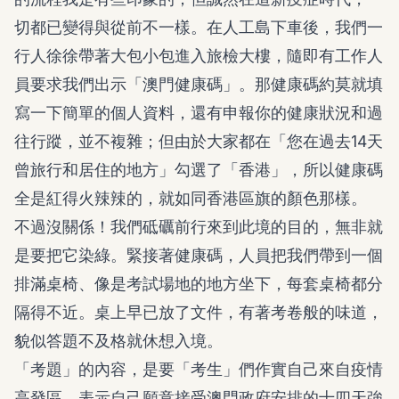
切都已變得與從前不一樣。在人工島下車後，我們一
行人徐徐帶著大包小包進入旅檢大樓，隨即有工作人
員要求我們出示「澳門健康碼」。那健康碼約莫就填
寫一下簡單的個人資料，還有申報你的健康狀況和過
往行蹤，並不複雜；但由於大家都在「您在過去14天
曾旅行和居住的地方」勾選了「香港」，所以健康碼
全是紅得火辣辣的，就如同香港區旗的顏色那樣。
不過沒關係！我們砥礪前行來到此境的目的，無非就
是要把它染綠。緊接著健康碼，人員把我們帶到一個
排滿桌椅、像是考試場地的地方坐下，每套桌椅都分
隔得不近。桌上早已放了文件，有著考卷般的味道，
貌似答題不及格就休想入境。
「考題」的內容，是要「考生」們作實自己來自疫情
高發區，表示自己願意接受澳門政府安排的十四天強