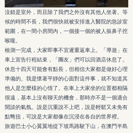
沒錯是室外，而且除了我們之外沒有其他人坐著。等
候的時間不長，我們很快就被安排進入醫院的急診室
範圍，在一間小房間內，一個接一個的被人摳鼻子挖
喉嚨。
檢測一完成，大家即事不宜遲重返車上。「導遊」在
車上宣告行程結束，「團友」們可以回酒店休息了。
休息十四天可能會有點長，但相信大家都是做好心理
準備的。我是懷著平靜的心面對這件事，就不知道其
他人是怎麼樣的心情了。在車上大家坐的位置都相隔
很遠，基本上沒有聊天的機會，那時亦不是一個適合
閒談的氣氛。說是沉重說不上吧，說是輕鬆又未免有
點彆扭，可說是大家都像在沉浸在各自的世界裡。
旅遊巴士小心翼翼地從下坡馬路駛下山，在澳門半島