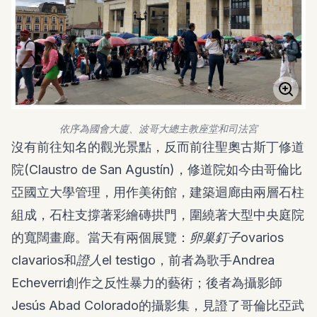
依序為國會大廈、波哥大總主教座堂和司法宮
沒有前往知名的觀光景點，反而前往聖奧古斯丁修道
院(
Claustro de San Agustín
)，修道院如今由哥倫比
亞國立大學管理，用作美術館，建築迴廊由兩層石柱
組成，石柱支撐著彩繪磚拱門，圍繞著大型中央庭院
的寬闊畫廊。當天有兩個展覽：
卵巢釘子
ovarios
clavarios
和
證人
el testigo
，前者為歌手Andrea
Echeverri創作之反性暴力的藝術；後者為攝影師
Jesús Abad Colorado的攝影集，見證了哥倫比亞武