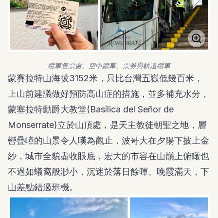
纜車售票處、空中纜車、票券與軌道纜車
蒙賽拉特山海拔3152米，只比台灣五嶽低幾百米，
上山前建議做好預防高山症的措施，並多補充水分，
蒙塞拉特勳爵大教堂(Basílica del Señor de
Monserrate)立於山頂處，是天主教徒朝聖之地，層
巒疊嶂的山景令人嘆為觀止，波哥大在夕陽下披上金
紗，城市全貌盡收眼底，宏大的市容在山巔上俯瞰也
不過如蟻窩般渺小，沉迷於落日餘暉、晚霞滿天，下
山差點錯過班機。