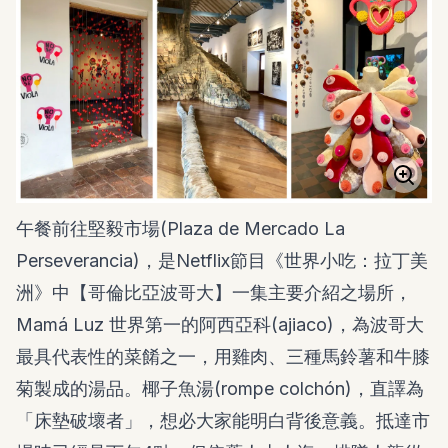
午餐前往堅毅市場(Plaza de Mercado La
Perseverancia)，是Netflix節目
《世界小吃：拉丁美
洲》
中【哥倫比亞波哥大】一集主要介紹之場所，
Mamá Luz 世界第一的阿西亞科(ajiaco)，為波哥大
最具代表性的菜餚之一，用雞肉、三種馬鈴薯和牛膝
菊製成的湯品。椰子魚湯(rompe colchón)，直譯為
「床墊破壞者」，想必大家能明白背後意義。抵達市