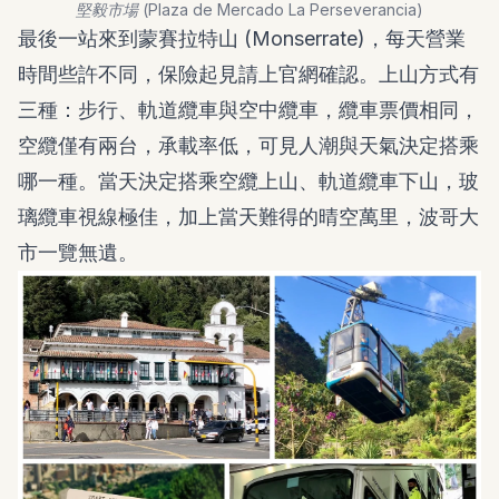
堅毅市場 (Plaza de Mercado La Perseverancia)
最後一站來到蒙賽拉特山 (
Monserrate
)，每天營業
時間些許不同，保險起見請上官網確認。上山方式有
三種：步行、軌道纜車與空中纜車，纜車票價相同，
空纜僅有兩台，承載率低，可見人潮與天氣決定搭乘
哪一種。當天決定搭乘空纜上山、軌道纜車下山，玻
璃纜車視線極佳，加上當天難得的晴空萬里，波哥大
市一覽無遺。