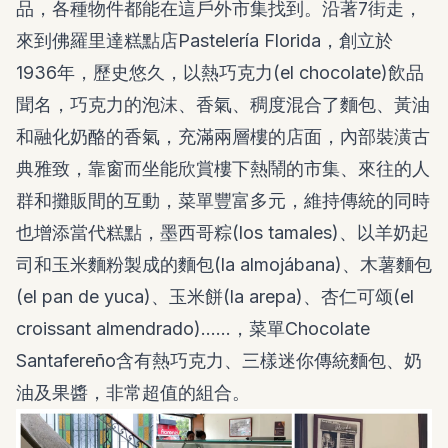
品，各種物件都能在這戶外市集找到。沿著7街走，
來到佛羅里達糕點店
Pastelería Florida
，創立於
1936年，歷史悠久，以熱巧克力(el chocolate)飲品
聞名，巧克力的泡沫、香氣、稠度混合了麵包、黃油
和融化奶酪的香氣，充滿兩層樓的店面，內部裝潢古
典雅致，靠窗而坐能欣賞樓下熱鬧的市集、來往的人
群和攤販間的互動，菜單豐富多元，維持傳統的同時
也增添當代糕點，墨西哥粽(los tamales)、以羊奶起
司和玉米麵粉製成的麵包(la almojábana)、木薯麵包
(el pan de yuca)、玉米餅(la arepa)、杏仁可颂(el
croissant almendrado)……，菜單Chocolate
Santafereño含有熱巧克力、三樣迷你傳統麵包、奶
油及果醬，非常超值的組合。