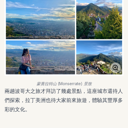
蒙賽拉特山 (Monserrate) 景致
兩趟波哥大之旅才拜訪了幾處景點，這座城市還待人
們探索，拉丁美洲也待大家前來旅遊，體驗其豐厚多
彩的文化。