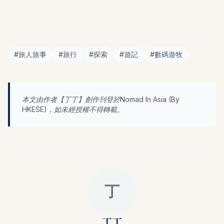
#
旅人旅事
#
旅行
#
探索
#
遊記
#
數碼遊牧
本文由作者【
丁丁
】創作刊登於Nomad In Asia (By
HKESE
)，如未經授權不得轉載。
丁
丁丁